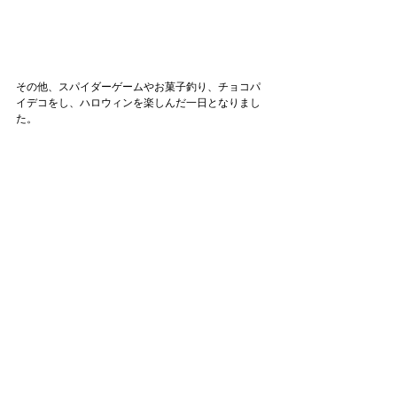
その他、スパイダーゲームやお菓子釣り、チョコパ
イデコをし、ハロウィンを楽しんだ一日となりまし
た。