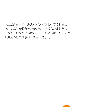
いただきまーす。みんなパクパク食べてくれまし
た。なんと９個食べたかのんキッズもいましたよ。
「もう、おなかいっぱい～」「おいしかった～」と
大満足のたこ焼きパーティーでした。